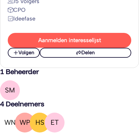
15 Volgers
CPO
Ideefase
Aanmelden interesselijst
Volgen
Delen
1 Beheerder
SM
4 Deelnemers
WN
WP
HS
ET