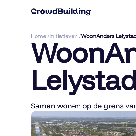
Home /
Initiatieven /
WoonAnders Lelysta
WoonAn
Lelysta
Samen wonen op de grens van