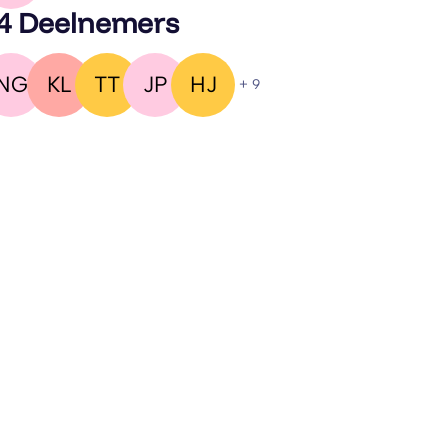
4 Deelnemers
NG
KL
TT
JP
HJ
+ 9