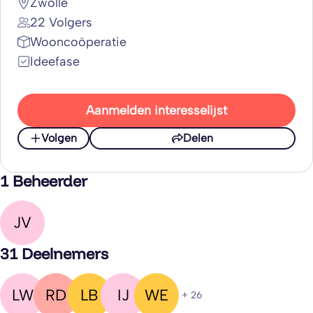
Zwolle
22 Volgers
Wooncoöperatie
Ideefase
Aanmelden interesselijst
Volgen
Delen
1 Beheerder
JV
31 Deelnemers
LW
RD
LB
IJ
WE
+ 26