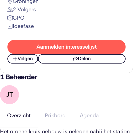
Groningen
2 Volgers
CPO
Ideefase
Aanmelden interesselijst
Volgen
Delen
1 Beheerder
JT
Overzicht
Prikbord
Agenda
Het groene kruis gebouw is gelegen nabij het station