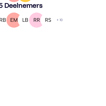
5 Deelnemers
RB
EM
LB
RR
RS
+ 10