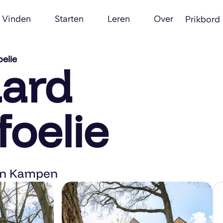
Vinden
Starten
Leren
Over
Prikbord
elie
ard
oelie
 in Kampen