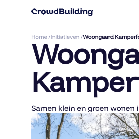
Home /
Initiatieven /
Woongaard Kamperfo
Woonga
Kamperf
Samen klein en groen wonen