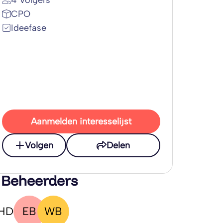
4 Volgers
CPO
Ideefase
Aanmelden interesselijst
Volgen
Delen
 Beheerders
HD
EB
WB