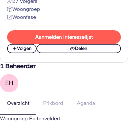
27 Volgers
Woongroep
Woonfase
Aanmelden interesselijst
Volgen
Delen
1 Beheerder
EH
Overzicht
Prikbord
Agenda
Woongroep Buitenveldert