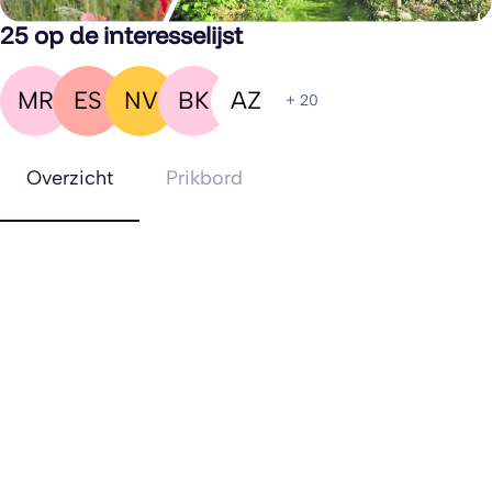
25 op de interesselijst
MR
ES
NV
BK
AZ
+ 20
Overzicht
Prikbord