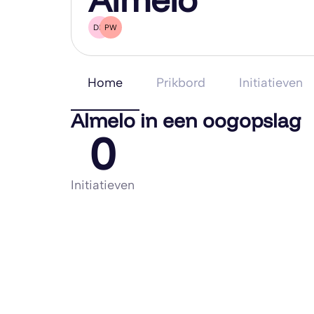
DM
PW
Home
Prikbord
Initiatieven
Almelo in een oogopslag
0
Initiatieven