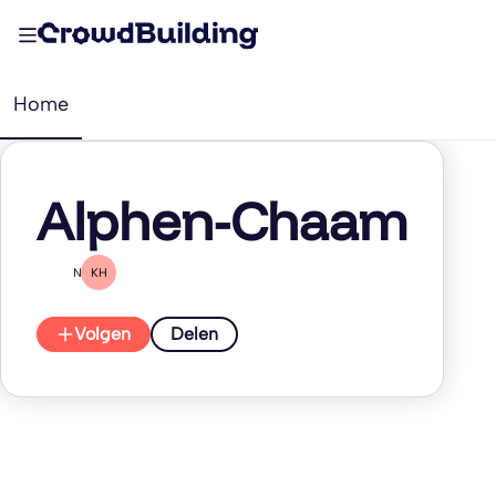
Home
Alphen-Chaam
NB
KH
Volgen
Delen