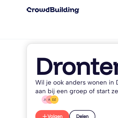
Dronte
Wil je ook anders wonen in D
aan bij een groep of start zel
JW
AS
DZ
Volgen
Delen