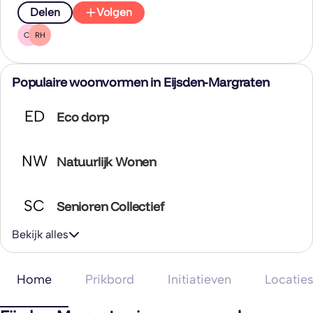
Delen
Volgen
CT
RH
Populaire woonvormen in Eijsden-Margraten
ED
Eco dorp
NW
Natuurlijk Wonen
SC
Senioren Collectief
Bekijk alles
Home
Prikbord
Initiatieven
Locatie