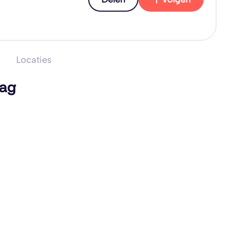
Locaties
lag