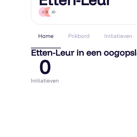
JL
DM
JD
Home
Prikbord
Initiatieven
Etten-Leur in een oogops
0
Initiatieven