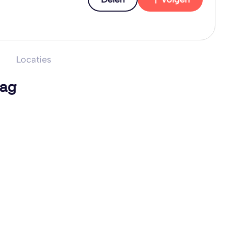
Locaties
lag