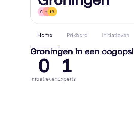
CK
HB
LB
Home
Prikbord
Initiatieven
Groningen in een oogops
0
1
Initiatieven
Experts