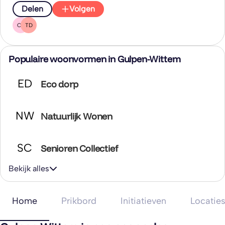
Delen
Volgen
CT
TD
Populaire woonvormen in Gulpen-Wittem
ED
Eco dorp
NW
Natuurlijk Wonen
SC
Senioren Collectief
Bekijk alles
Home
Prikbord
Initiatieven
Locatie