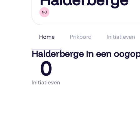
NG
Home
Prikbord
Initiatieven
Halderberge in een oogop
0
Initiatieven