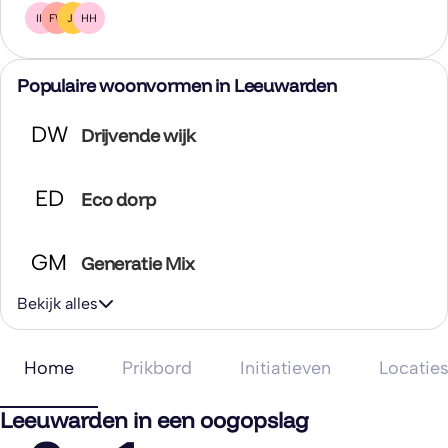
IK
FW
JS
HH
Populaire woonvormen in Leeuwarden
DW
Drijvende wijk
ED
Eco dorp
GM
Generatie Mix
Bekijk alles
Home
Prikbord
Initiatieven
Locatie
Leeuwarden in een oogopslag