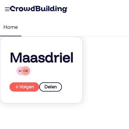
Home
Maasdriel
MR
OB
Volgen
Delen