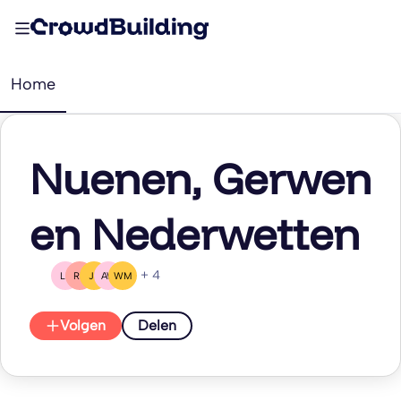
Home
Nuenen, Gerwen
en Nederwetten
+ 4
LB
RD
JK
AW
WM
Volgen
Delen