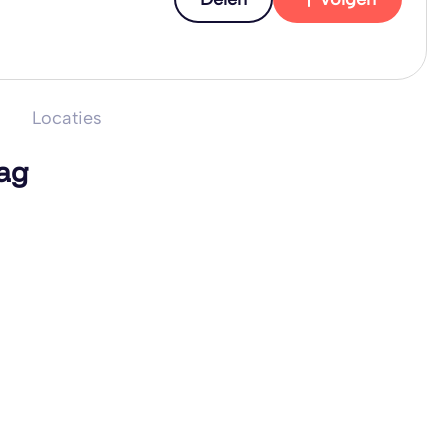
Locaties
lag