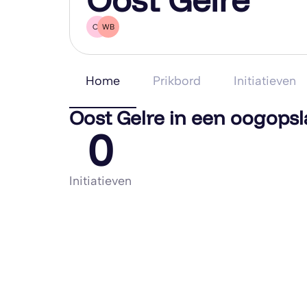
CL
WB
Home
Prikbord
Initiatieven
Oost Gelre in een oogops
0
Initiatieven