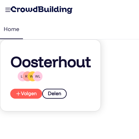
Home
Oosterhout
LF
RM
WD
WL
Volgen
Delen