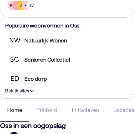
PR
ID
JP
RB
EV
Populaire woonvormen in Oss
NW
Natuurlijk Wonen
SC
Senioren Collectief
ED
Eco dorp
Bekijk alles
Home
Prikbord
Initiatieven
Locatie
Oss in een oogopslag