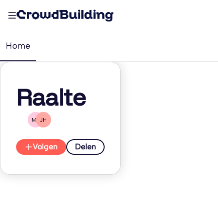
Home
Raalte
MS
JH
Volgen
Delen