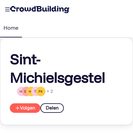
Home
Sint-
Michielsgestel
+ 2
HS
EC
HH
TL
PK
Volgen
Delen