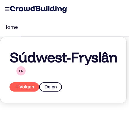
Home
Súdwest-Fryslân
EN
Volgen
Delen