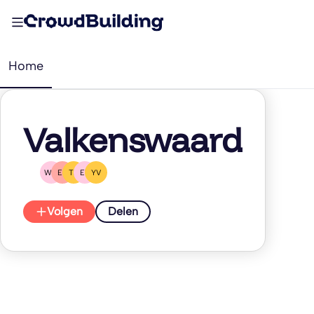
Home
Valkenswaard
WO
EK
TK
ET
YV
Volgen
Delen