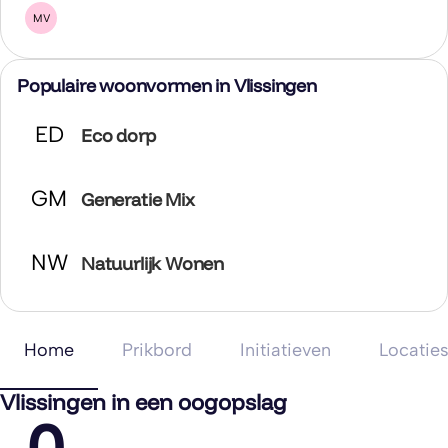
MV
Populaire woonvormen in Vlissingen
ED
Eco dorp
GM
Generatie Mix
NW
Natuurlijk Wonen
Home
Prikbord
Initiatieven
Locatie
Vlissingen in een oogopslag
0