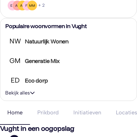
+ 2
EG
AK
AB
FB
MM
Populaire woonvormen in Vught
NW
Natuurlijk Wonen
GM
Generatie Mix
ED
Eco dorp
Bekijk alles
Home
Prikbord
Initiatieven
Locatie
Vught in een oogopslag