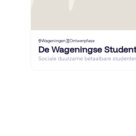
Wageningen
Ontwerpfase
De Wageningse Student
Sociale duurzame betaalbare studente