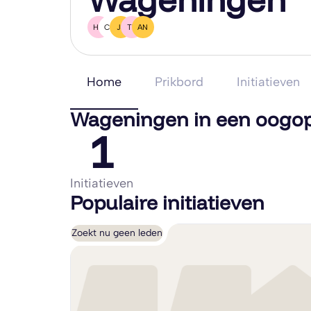
HB
CD
JL
TV
AN
Home
Prikbord
Initiatieven
Wageningen in een oogo
1
Initiatieven
Populaire initiatieven
Zoekt nu geen leden