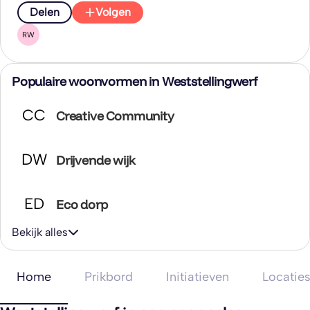
Delen
Volgen
RW
Populaire woonvormen in Weststellingwerf
CC
Creative Community
DW
Drijvende wijk
ED
Eco dorp
Bekijk alles
Home
Prikbord
Initiatieven
Locatie