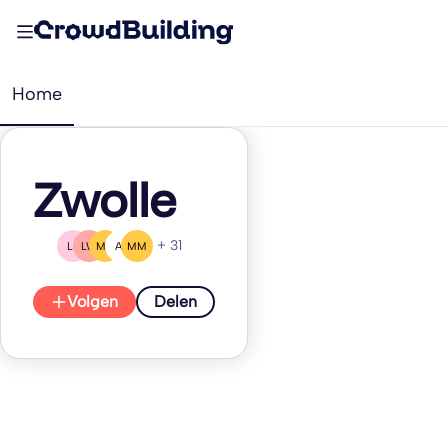
Home
Zwolle
+ 31
LB
LW
MH
AV
MM
Volgen
Delen