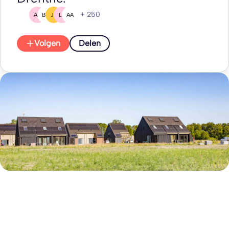
+ 250
AR
BG
JB
LB
AA
Volgen
Delen