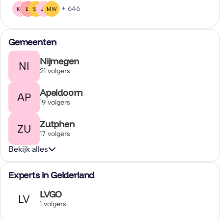
+ 646
KB
EI
SS
JV
MW
Gemeenten
Nijmegen
NI
21 volgers
Apeldoorn
AP
19 volgers
Zutphen
ZU
17 volgers
Bekijk alles
Experts in Gelderland
LVGO
LV
1 volgers