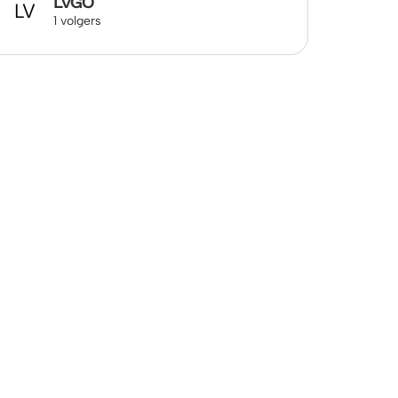
LVGO
LV
1 volgers