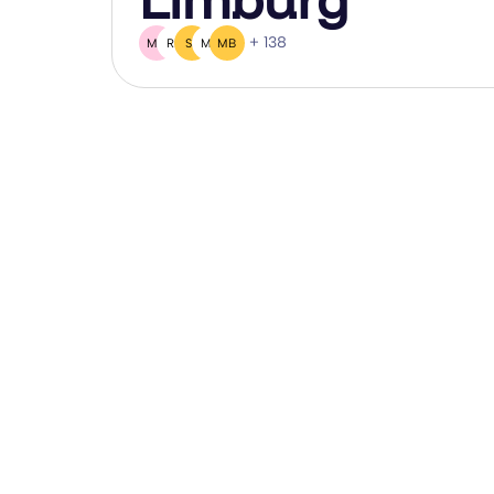
+ 138
MR
RB
SF
MJ
MB