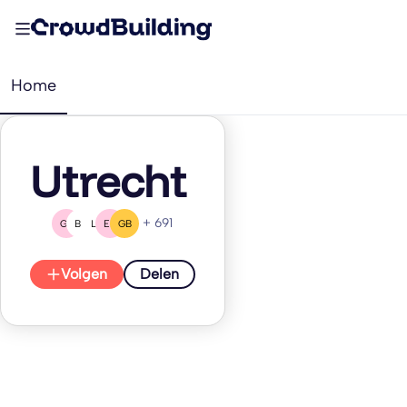
Home
Utrecht
+ 691
GL
BG
L(
EH
GB
Volgen
Delen