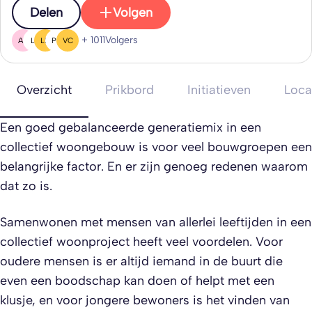
Delen
Volgen
+ 1011
Volgers
AR
L(
LD
PD
VC
Overzicht
Prikbord
Initiatieven
Loca
Een goed gebalanceerde generatiemix in een
collectief woongebouw is voor veel bouwgroepen een
belangrijke factor. En er zijn genoeg redenen waarom
dat zo is.
Samenwonen met mensen van allerlei leeftijden in een
collectief woonproject heeft veel voordelen. Voor
oudere mensen is er altijd iemand in de buurt die
even een boodschap kan doen of helpt met een
klusje, en voor jongere bewoners is het vinden van