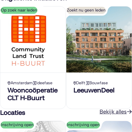
Op zoek naar leden
Zoekt nu geen leden
Amsterdam
Ideefase
Delft
Bouwfase
Wooncoöperatie
LeeuwenDeel
CLT H-Buurt
Locaties
Bekijk alles
Inschrijving open
Inschrijving open