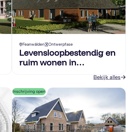
Feanwâlden
Ontwerpfase
Levensloopbestendig en
ruim wonen in
vernieuwbouwde
Bekijk alles
boerderij in Feanwâlden
Inschrijving open