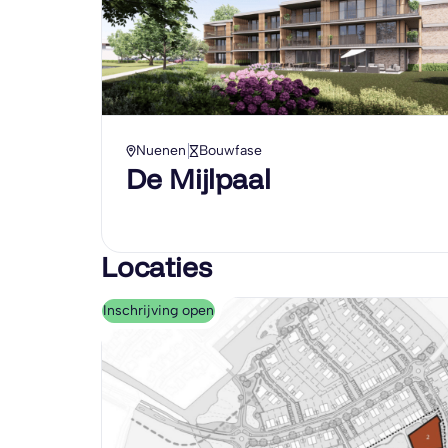
Nuenen
Bouwfase
De Mijlpaal
Locaties
Inschrijving open