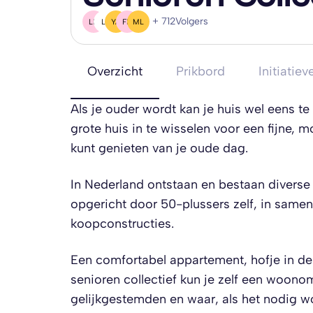
+ 712
Volgers
LB
L(
YA
FB
ML
Overzicht
Prikbord
Initiatiev
Als je ouder wordt kan je huis wel eens te
grote huis in te wisselen voor een fijne, 
kunt genieten van je oude dag.
In Nederland ontstaan en bestaan diver
opgericht door 50-plussers zelf, in sam
koopconstructies.
Een comfortabel appartement, hofje in de s
senioren collectief kun je zelf een woon
gelijkgestemden en waar, als het nodig w