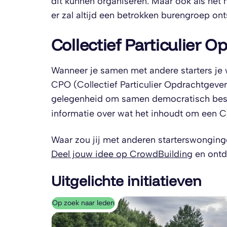
dit kunnen organiseren. Maar ook als het 
er zal altijd een betrokken burengroep ont
Collectief Particulier 
Wanneer je samen met andere starters je
CPO (Collectief Particulier Opdrachtgever
gelegenheid om samen democratisch besl
informatie over wat het inhoudt om een C
Waar zou jij met anderen starterswongin
Deel jouw idee op CrowdBuilding
en ontd
Uitgelichte initiatieven
Op zoek naar leden