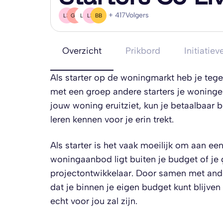
+ 417
Volgers
LB
GK
L(
LD
BB
Overzicht
Prikbord
Initiatiev
Als starter op de woningmarkt heb je tege
met een groep andere starters je woninge
jouw woning eruitziet, kun je betaalbaar b
leren kennen voor je erin trekt.
Als starter is het vaak moeilijk om aan 
woningaanbod ligt buiten je budget of je
projectontwikkelaar. Door samen met ande
dat je binnen je eigen budget kunt blijve
echt voor jou zal zijn.