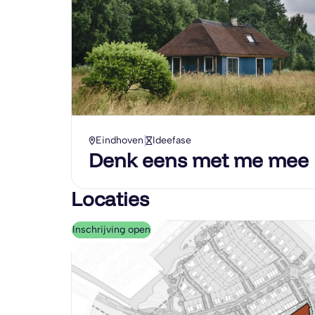
Eindhoven
Ideefase
Denk eens met me mee
Locaties
Inschrijving open