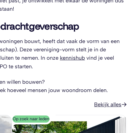
niet past; je ontwikkelt met elkaar de woningen dus
staan!
Opdrachtgeverschap
 woningen bouwt, heeft dat vaak de vorm van een
schap). Deze vereniging-vorm stelt je in de
uiten te nemen. In onze
kennishub
vind je veel
PO te starten.
gen willen bouwen?
ek hoeveel mensen jouw woondroom delen.
Bekijk alles
Op zoek naar leden