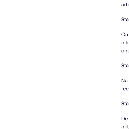
art
Sta
Cro
int
ont
Sta
Na 
fee
Sta
De 
ini