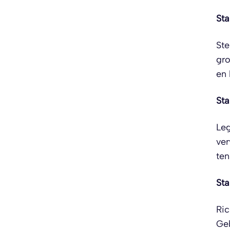
Sta
Ste
gro
en
Sta
Leg
ver
ten
Sta
Ric
Geb