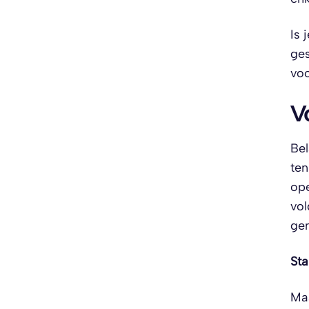
Is 
ges
voo
V
Bel
te
ope
vol
gen
Sta
Ma