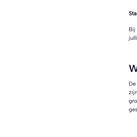
Sta
Bij
jul
W
De 
zij
gro
ges