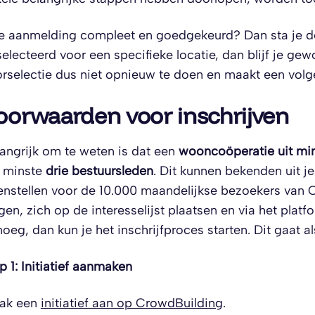
je aanmelding compleet en goedgekeurd? Dan sta je def
electeerd voor een specifieke locatie, dan blijf je ge
rselectie dus niet opnieuw te doen en maakt een vol
oorwaarden voor inschrijven
angrijk om te weten is dat een
wooncoöperatie uit mi
n minste
drie bestuursleden
. Dit kunnen bekenden uit je 
nstellen voor de 10.000 maandelijkse bezoekers van Cr
gen, zich op de interesselijst plaatsen en via het pla
oeg, dan kun je het inschrijfproces starten. Dit gaat al
p 1: Initiatief aanmaken
ak een
initiatief aan op CrowdBuilding
.