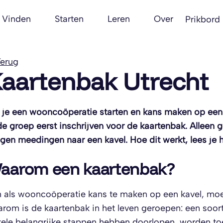
Vinden
Starten
Leren
Over
Prikbord
erug
aartenbak Utrecht
 je een wooncoöperatie starten en kans maken op ee
de groep eerst inschrijven voor de kaartenbak. Allee
en meedingen naar een kavel. Hoe dit werkt, lees je h
aarom een kaartenbak?
als wooncoöperatie kans te maken op een kavel, mo
rom is de kaartenbak in het leven geroepen: een soort 
ele belangrijke stappen hebben doorlopen, worden to