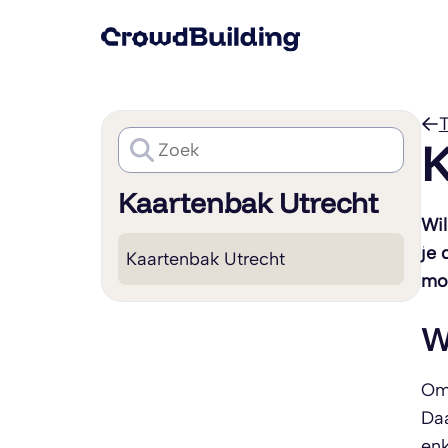
T
K
Kaartenbak Utrecht
Wil
je 
Kaartenbak Utrecht
mog
W
Om 
Daa
enk