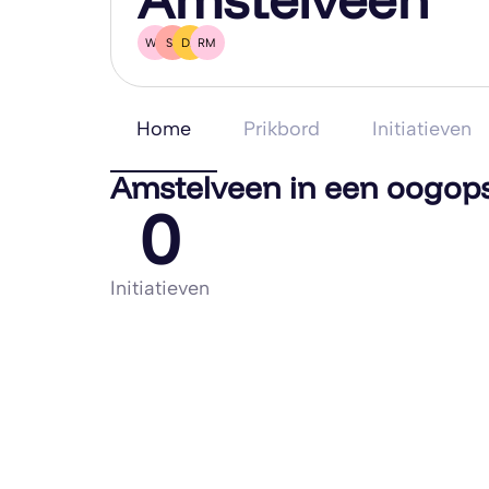
WS
SS
DZ
RM
Home
Prikbord
Initiatieven
Amstelveen in een oogop
0
Initiatieven