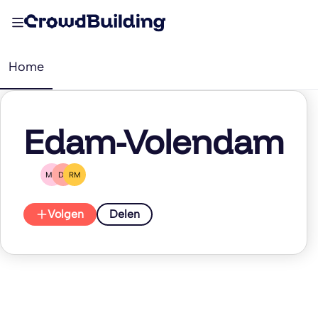
Home
Edam-Volendam
MD
DZ
RM
Volgen
Delen