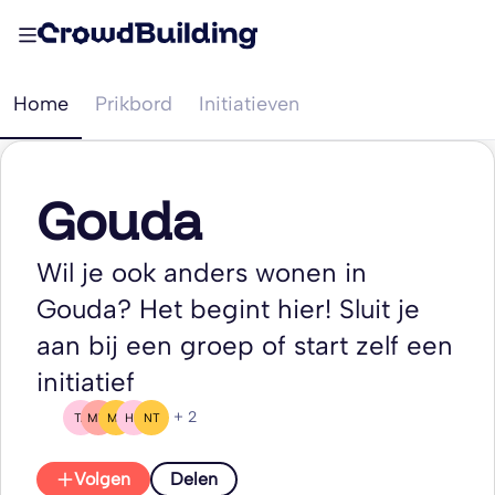
Home
Prikbord
Initiatieven
Gouda
Wil je ook anders wonen in
Gouda? Het begint hier! Sluit je
aan bij een groep of start zelf een
initiatief
+ 2
TA
MW
MB
HD
NT
Volgen
Delen