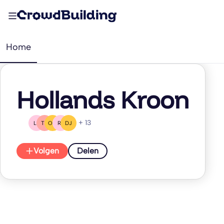
Home
Hollands Kroon
+ 13
LB
TD
OM
RS
DJ
Volgen
Delen