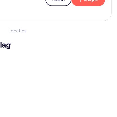
Locaties
lag