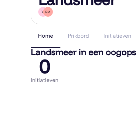
DZ
RM
Home
Prikbord
Initiatieven
Landsmeer in een oogops
0
Initiatieven