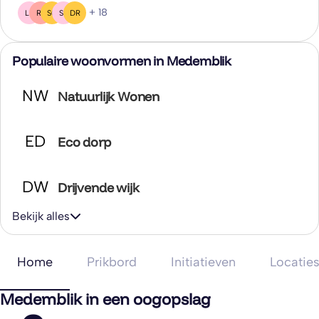
+ 18
LB
RS
SG
SS
DR
Populaire woonvormen in Medemblik
NW
Natuurlijk Wonen
ED
Eco dorp
DW
Drijvende wijk
Bekijk alles
Home
Prikbord
Initiatieven
Locatie
Medemblik in een oogopslag