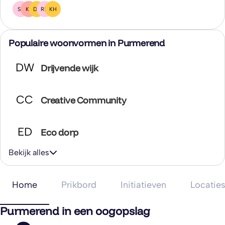
SZ
KS
DZ
RM
KH
Populaire woonvormen in Purmerend
DW
Drijvende wijk
CC
Creative Community
ED
Eco dorp
Bekijk alles
Home
Prikbord
Initiatieven
Locatie
Purmerend in een oogopslag