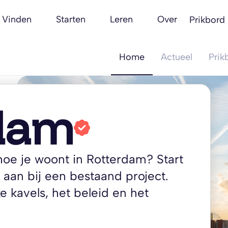
Vinden
Starten
Leren
Over
Prikbord
Home
Actueel
Prik
dam
 hoe je woont in Rotterdam? Start
je aan bij een bestaand project.
e kavels, het beleid en het