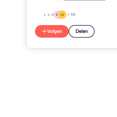
+ 58
L(
JG
CH
EL
LS
Volgen
Delen