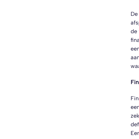
De 
afs
de 
fin
ee
aan
waa
Fin
Fin
een
zek
def
Een