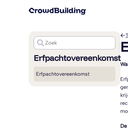
T
E
Erfpachtovereenkomst
Wat
Erfpachtovereenkomst
Erf
gem
kri
rec
moe
De 