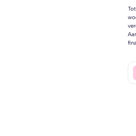
Tot
woo
ver
Aan
fin