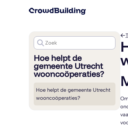
T
H
w
Hoe helpt de
gemeente Utrecht
wooncoöperaties?
M
Hoe helpt de gemeente Utrecht
wooncoöperaties?
Omd
ond
vaa
voo