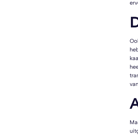
erv
D
Ook
heb
kaa
hee
tra
van
A
Maa
uit