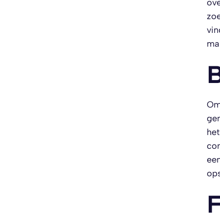
ove
zoe
vin
mak
B
Om 
gem
het
con
een
ops
F