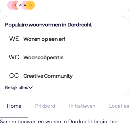
JD
KT
MH
AV
ES
Populaire woonvormen in Dordrecht
WE
Wonen op een erf
WO
Wooncoöperatie
CC
Creative Community
Bekijk alles
Home
Prikbord
Initiatieven
Locatie
Samen bouwen en wonen in Dordrecht begint hier.