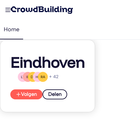
Home
Eindhoven
+ 42
LV
ID
DP
HB
RA
Volgen
Delen